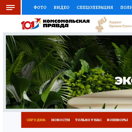
ФОТО
ВИДЕО
СПЕЦОПЕРАЦИЯ
ПОЛ
СОЦПОДДЕРЖКА
НАУКА
СПЕЦПРОЕКТ
НАЦИОНАЛЬНЫЕ ПРОЕКТЫ РОССИИ
ВЫБ
ЖЕНСКИЕ СЕКРЕТЫ
ПУТЕВОДИТЕЛЬ
К
ДЕФИЦИТ ЖЕЛЕЗА
ПРЕСС-ЦЕНТР
ТЕЛ
РЕКЛАМА
ТЕСТЫ
НОВОЕ НА САЙТЕ
СЕГОДНЯ:
НОВОСТИ
ТОЛЬКО У НАС
ВОЕНКОРЫ