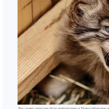
Две самки манулов дали потомство в Новосибирском з