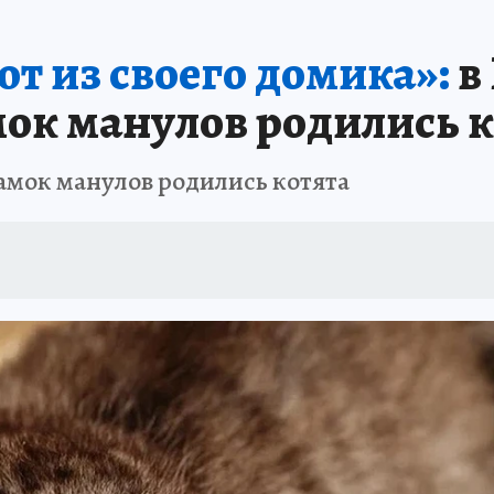
ПРОИСШЕСТВИЯ
АФИША
ИСПЫТАНО НА СЕБЕ
т из своего домика»:
в
мок манулов родились 
амок манулов родились котята