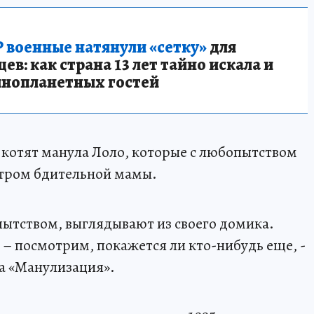
 военные натянули «сетку»
для
в: как страна 13 лет тайно искала и
инопланетных гостей
 котят манула Лоло, которые с любопытством
тром бдительной мамы.
пытством, выглядывают из своего домика.
 – посмотрим, покажется ли кто-нибудь еще, -
а «Манулизация».