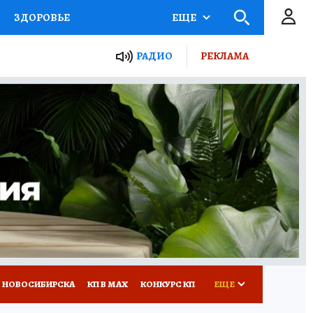
ЗДОРОВЬЕ
ЕЩЕ
РАДИО
РЕКЛАМА
Р
Я ЗНАЮ
СЕМЬЯ
СЕРИАЛЫ
Я
ВСЕ О КП
РАДИО КП
 НОВОСИБИРСКА
КП В МАХ
КОНКУРС КП
ЕЩЕ