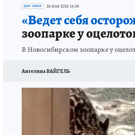
ОТДЫХ В РОССИИ
ЗАПОВЕДНАЯ РОССИЯ
26 мая 2026 16:38
ДОМ. СЕМЬЯ
«Ведет себя осторо
зоопарке у оцелот
В Новосибирском зоопарке у оцело
Ангелина ВАЙГЕЛЬ