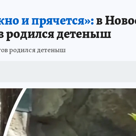
ПРОИСШЕСТВИЯ
АФИША
ИСПЫТАНО НА СЕБЕ
жно и прячется»:
в Ново
ов родился детеныш
тов родился детеныш