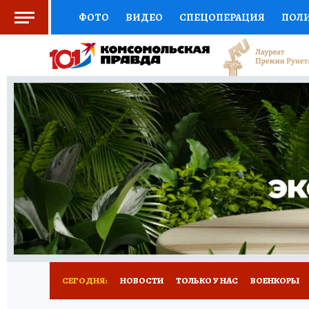
ФОТО
ВИДЕО
СПЕЦОПЕРАЦИЯ
ПОЛ
СОЦПОДДЕРЖКА
НАУКА
СПЕЦПРОЕКТ
НАЦИОНАЛЬНЫЕ ПРОЕКТЫ РОССИИ
ВЫБ
ЖЕНСКИЕ СЕКРЕТЫ
ПУТЕВОДИТЕЛЬ
К
ДЕФИЦИТ ЖЕЛЕЗА
ПРЕСС-ЦЕНТР
ТЕЛ
РЕКЛАМА
ТЕСТЫ
НОВОЕ НА САЙТЕ
СЕГОДНЯ:
НОВОСТИ
ТОЛЬКО У НАС
ВОЕНКОРЫ