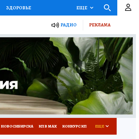
ЗДОРОВЬЕ
ЕЩЕ
РАДИО
РЕКЛАМА
Р
Я ЗНАЮ
СЕМЬЯ
СЕРИАЛЫ
Я
ВСЕ О КП
РАДИО КП
 НОВОСИБИРСКА
КП В МАХ
КОНКУРС КП
ЕЩЕ