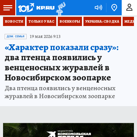
НОВОСТИ
ТОЛЬКО У НАС
ВОЕНКОРЫ
УКРАИНА: СВОДКА
МЕДИЦ
19 мая 2026 9:13
ДОМ. СЕМЬЯ
«Характер показали сразу»:
два птенца появились у
венценосных журавлей в
Новосибирском зоопарке
Два птенца появились у венценосных
журавлей в Новосибирском зоопарке