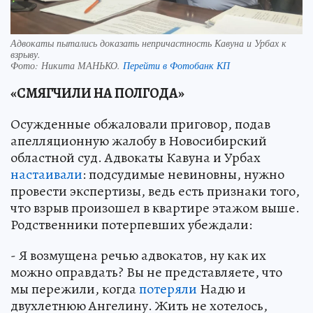
Адвокаты пытались доказать непричастность Кавуна и Урбах к
взрыву.
Фото:
Никита МАНЬКО.
Перейти в Фотобанк КП
«СМЯГЧИЛИ НА ПОЛГОДА»
Осужденные обжаловали приговор, подав
апелляционную жалобу в Новосибирский
областной суд. Адвокаты Кавуна и Урбах
настаивали
: подсудимые невиновны, нужно
провести экспертизы, ведь есть признаки того,
что взрыв произошел в квартире этажом выше.
Родственники потерпевших убеждали:
- Я возмущена речью адвокатов, ну как их
можно оправдать? Вы не представляете, что
мы пережили, когда
потеряли
Надю и
двухлетнюю Ангелину. Жить не хотелось,