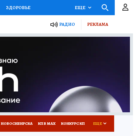
ЗДОРОВЬЕ
ЕЩЕ
РАДИО
РЕКЛАМА
Р
Я ЗНАЮ
СЕМЬЯ
СЕРИАЛЫ
Я
ВСЕ О КП
РАДИО КП
 НОВОСИБИРСКА
КП В МАХ
КОНКУРС КП
ЕЩЕ