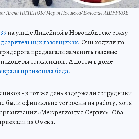
Фото: Алена ПЯТЕНОК/ Мария Новикова/ Вячеслав АШУРКОВ
 39
на улице Линейной в Новосибирске сразу
одозрительных газовщиках.
Они ходили по
тридорога предлагали заменить газовые
енсионеры согласились. А потом в доме
евраля произошла беда.
вщиков - в тот же день задержали сотрудники
 были официально устроены на работу, хотя
 организации «Межрегионгаз Сервис». Оба
приехали из Омска.