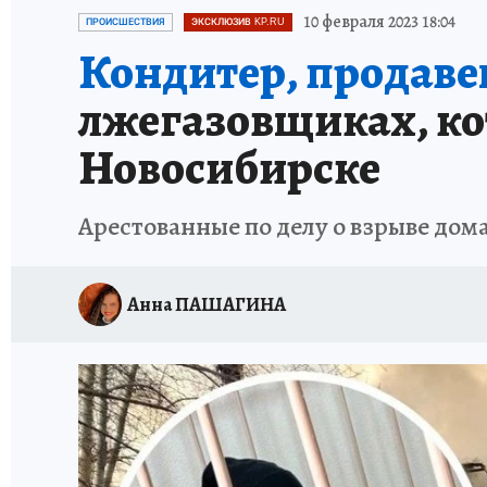
ОТДЫХ В РОССИИ
ЗАПОВЕДНАЯ РОССИЯ
10 февраля 2023 18:04
ПРОИСШЕСТВИЯ
ЭКСКЛЮЗИВ KP.RU
Кондитер, продавец
лжегазовщиках, кот
Новосибирске
Арестованные по делу о взрыве дом
Анна ПАШАГИНА