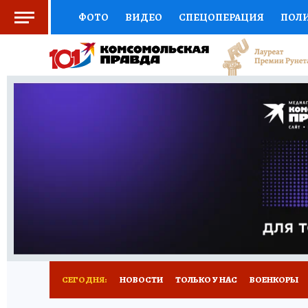
ФОТО
ВИДЕО
СПЕЦОПЕРАЦИЯ
ПОЛ
СОЦПОДДЕРЖКА
НАУКА
СПЕЦПРОЕКТ
НАЦИОНАЛЬНЫЕ ПРОЕКТЫ РОССИИ
ВЫБ
ЖЕНСКИЕ СЕКРЕТЫ
ПУТЕВОДИТЕЛЬ
К
ДЕФИЦИТ ЖЕЛЕЗА
ПРЕСС-ЦЕНТР
ТЕЛ
РЕКЛАМА
ТЕСТЫ
НОВОЕ НА САЙТЕ
СЕГОДНЯ:
НОВОСТИ
ТОЛЬКО У НАС
ВОЕНКОРЫ