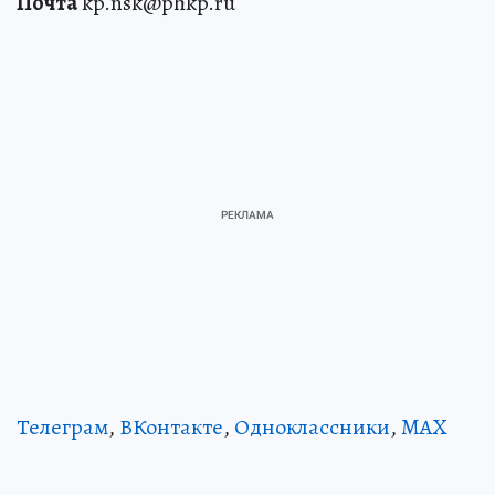
Почта
kp.nsk@phkp.ru
Телеграм
,
ВКонтакте
,
Одноклассники
,
MAX