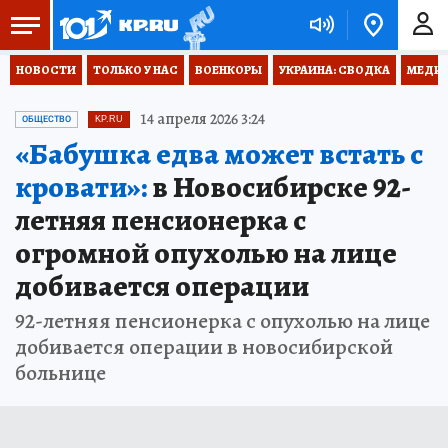
НОВОСТИ
ТОЛЬКО У НАС
ВОЕНКОРЫ
УКРАИНА: СВОДКА
МЕДИЦ
14 апреля 2026 3:24
ОБЩЕСТВО
KP.RU
«Бабушка едва может встать с
кровати»:
в Новосибирске 92-
летняя пенсионерка с
огромной опухолью на лице
добивается операции
92-летняя пенсионерка с опухолью на лице
добивается операции в новосибирской
больнице