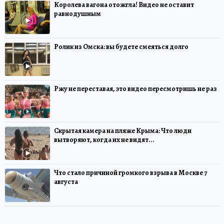
Королева вагона отожгла! Видео не оставит
равнодушным
Ролик из Омска: вы будете смеяться долго
Ржу не переставая, это видео пересмотришь не раз
Скрытая камера на пляже Крыма: Что люди
вытворяют, когда их не видят...
Что стало причиной громкого взрыва в Москве 7
августа