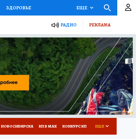
ЗДОРОВЬЕ
ЕЩЕ
РАДИО
РЕКЛАМА
Р
Я ЗНАЮ
СЕМЬЯ
СЕРИАЛЫ
Я
ВСЕ О КП
РАДИО КП
 НОВОСИБИРСКА
КП В МАХ
КОНКУРС КП
ЕЩЕ