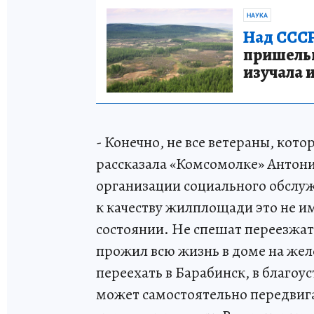
НАУКА
Над СССР
пришельце
изучала 
- Конечно, не все ветераны, кото
рассказала «Комсомолке» Антон
организации социального обслуж
к качеству жилплощади это не и
состоянии. Не спешат переезжа
прожил всю жизнь в доме на жел
переехать в Барабинск, в благоу
может самостоятельно передвигат