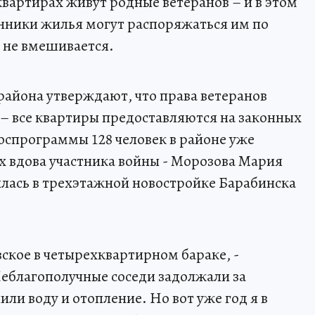
квартирах живут родные ветеранов – и в этом
венники жилья могут распоряжаться им по
о не вмешивается.
айона утверждают, что права ветеранов
– все квартиры предоставляются на законных
госпрограммы 128 человек в районе уже
х вдова участника войны - Морозова Мария
илась в трехэтажной новостройке Барабинска
ское в четырехквартирном бараке, -
еблагополучные соседи задолжали за
ли воду и отопление. Но вот уже год я в