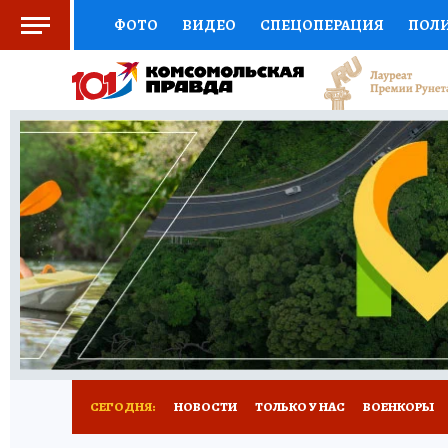
ФОТО
ВИДЕО
СПЕЦОПЕРАЦИЯ
ПОЛ
СОЦПОДДЕРЖКА
НАУКА
СПЕЦПРОЕКТ
НАЦИОНАЛЬНЫЕ ПРОЕКТЫ РОССИИ
ВЫБ
ЖЕНСКИЕ СЕКРЕТЫ
ПУТЕВОДИТЕЛЬ
К
ДЕФИЦИТ ЖЕЛЕЗА
ПРЕСС-ЦЕНТР
ТЕЛ
РЕКЛАМА
ТЕСТЫ
НОВОЕ НА САЙТЕ
СЕГОДНЯ:
НОВОСТИ
ТОЛЬКО У НАС
ВОЕНКОРЫ