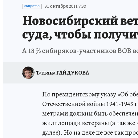
ОТДЫХ В РОССИИ
ЗАПОВЕДНАЯ РОССИЯ
31 октября 2011 7:30
ОБЩЕСТВО
Новосибирский вет
суда, чтобы получи
А 18 % сибиряков-участников ВОВ в
Татьяна ГАЙДУКОВА
По президентскому указу «Об об
Отечественной войны 1941-1945 г
метрами должны быть обеспечены
жилплощади ветераны (а так же 
далее). Но на деле не все так пр