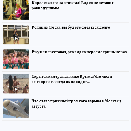
Королева вагона отожгла! Видео не оставит
равнодушным
Ролик из Омска: вы будете смеяться долго
Ржу не переставая, это видео пересмотришь не раз
Скрытая камера на пляже Крыма: Что люди
вытворяют, когда их не видят...
Что стало причиной громкого взрыва в Москве 7
августа