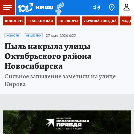
НОВОСТИ
ТОЛЬКО У НАС
ВОЕНКОРЫ
УКРАИНА: СВОДКА
МЕДИЦ
27 мая 2026 6:22
НОВОСТИ
ОБЩЕСТВО
Пыль накрыла улицы
Октябрьского района
Новосибирска
Сильное запыление заметили на улице
Кирова