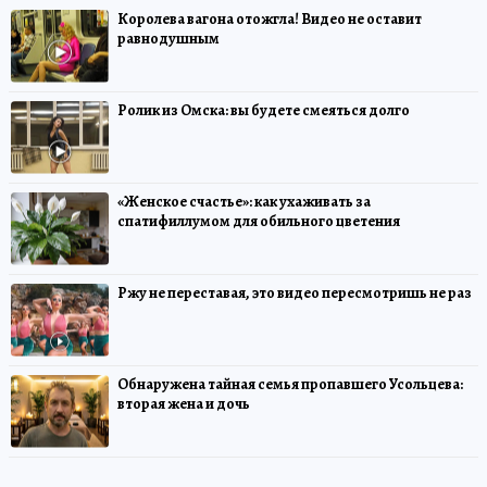
Королева вагона отожгла! Видео не оставит
равнодушным
Ролик из Омска: вы будете смеяться долго
«Женское счастье»: как ухаживать за
спатифиллумом для обильного цветения
Ржу не переставая, это видео пересмотришь не раз
Обнаружена тайная семья пропавшего Усольцева:
вторая жена и дочь