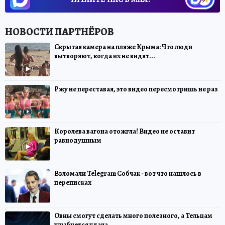
Скрытая камера на пляже Крыма: Что люди
вытворяют, когда их не видят...
Ржу не переставая, это видео пересмотришь не раз
Королева вагона отожгла! Видео не оставит
равнодушным
Взломали Telegram Собчак - вот что нашлось в
переписках
Овны смогут сделать много полезного, а Тельцам
улыбнется удача