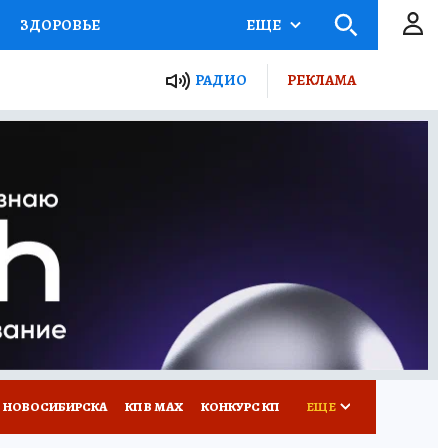
ЗДОРОВЬЕ
ЕЩЕ
РАДИО
РЕКЛАМА
Р
Я ЗНАЮ
СЕМЬЯ
СЕРИАЛЫ
Я
ВСЕ О КП
РАДИО КП
 НОВОСИБИРСКА
КП В МАХ
КОНКУРС КП
ЕЩЕ