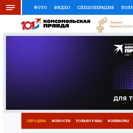
ФОТО
ВИДЕО
СПЕЦОПЕРАЦИЯ
ПОЛ
СОЦПОДДЕРЖКА
НАУКА
СПЕЦПРОЕКТ
НАЦИОНАЛЬНЫЕ ПРОЕКТЫ РОССИИ
ВЫБ
ЖЕНСКИЕ СЕКРЕТЫ
ПУТЕВОДИТЕЛЬ
К
ДЕФИЦИТ ЖЕЛЕЗА
ПРЕСС-ЦЕНТР
ТЕЛ
РЕКЛАМА
ТЕСТЫ
НОВОЕ НА САЙТЕ
СЕГОДНЯ:
НОВОСТИ
ТОЛЬКО У НАС
ВОЕНКОРЫ