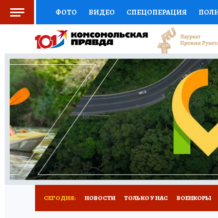
ФОТО
ВИДЕО
СПЕЦОПЕРАЦИЯ
ПОЛ
СОЦПОДДЕРЖКА
НАУКА
СПЕЦПРОЕКТ
НАЦИОНАЛЬНЫЕ ПРОЕКТЫ РОССИИ
ВЫБ
ЖЕНСКИЕ СЕКРЕТЫ
ПУТЕВОДИТЕЛЬ
К
ДЕФИЦИТ ЖЕЛЕЗА
ПРЕСС-ЦЕНТР
ТЕЛ
РЕКЛАМА
ТЕСТЫ
НОВОЕ НА САЙТЕ
СЕГОДНЯ:
НОВОСТИ
ТОЛЬКО У НАС
ВОЕНКОРЫ