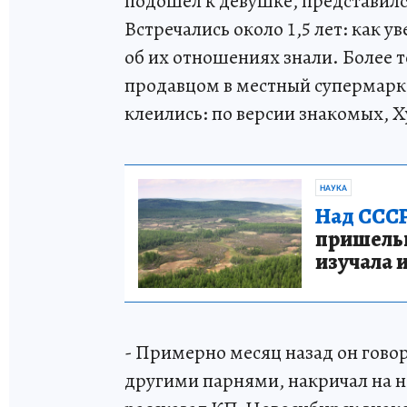
подошел к девушке, представил
Встречались около 1,5 лет: как
об их отношениях знали. Более 
продавцом в местный супермарке
клеились: по версии знакомых, Х
НАУКА
Над СССР
пришельце
изучала 
- Примерно месяц назад он говор
другими парнями, накричал на неё