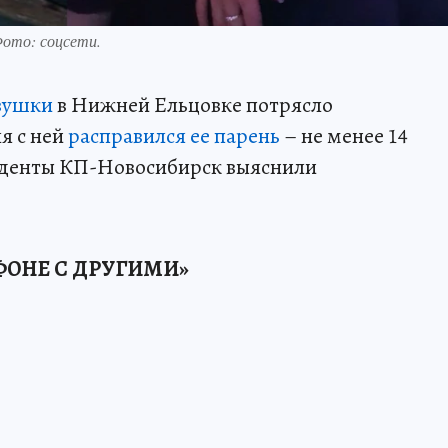
Фото: соцсети.
евушки
в Нижней Ельцовке потрясло
я с ней
расправился ее парень
– не менее 14
нденты КП-Новосибирск выяснили
ФОНЕ С ДРУГИМИ»