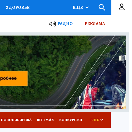
ЗДОРОВЬЕ
ЕЩЕ
РАДИО
РЕКЛАМА
Р
Я ЗНАЮ
СЕМЬЯ
СЕРИАЛЫ
Я
ВСЕ О КП
РАДИО КП
 НОВОСИБИРСКА
КП В МАХ
КОНКУРС КП
ЕЩЕ