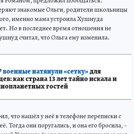
ся Романом, предложил пообщаться.
 уверяют знакомые Ольги, родители школьницы
того, именно мама устроила Хушнуда
т. Но в последнее время отношения не
ушнуд считал, что Ольга ему изменила.
 военные натянули «сетку»
для
в: как страна 13 лет тайно искала и
инопланетных гостей
ил, что нашёл у неё в телефоне переписки с
. Тогда они поругались, и она его бросила, -