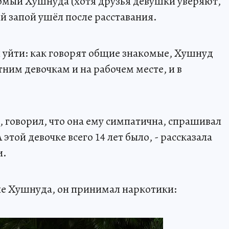
омый Хушнуда (хотя друзья девушки уверяют,
ый запой ушёл после расставания.
я уйти: как говорят общие знакомые, Хушнуд
ним девочкам и на рабочем месте, и в
х, говорил, что она ему симпатична, спрашивал
А этой девочке всего 14 лет было, - рассказала
и.
ые Хушнуда, он принимал наркотики: