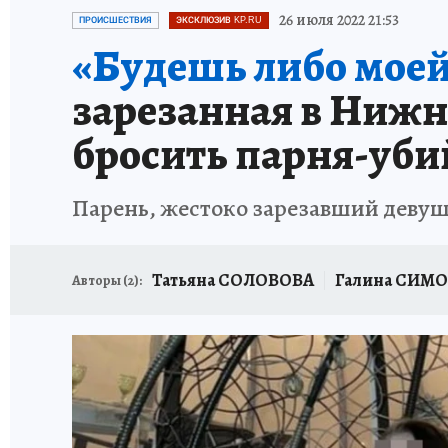
ОТДЫХ В РОССИИ
ЗАПОВЕДНАЯ РОССИЯ
26 июля 2022 21:53
ПРОИСШЕСТВИЯ
ЭКСКЛЮЗИВ KP.RU
«Будешь либо моей
зарезанная в Нижн
бросить парня-уби
Парень, жестоко зарезавший девуш
Татьяна СОЛОВОВА
Галина СИМ
Авторы (
2
):