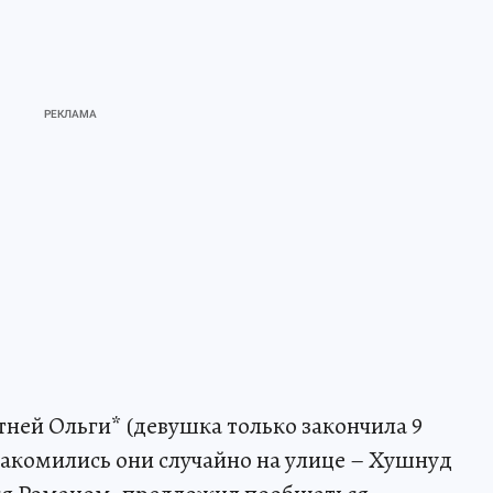
тней Ольги* (девушка только закончила 9
накомились они случайно на улице – Хушнуд