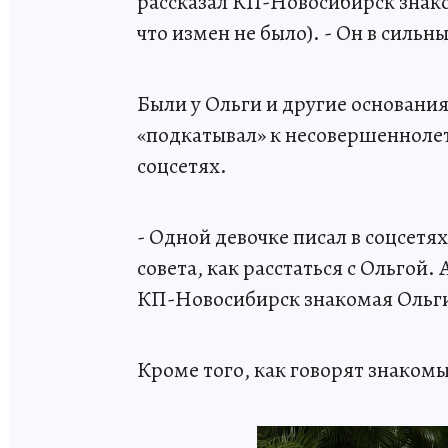
рассказал КП-Новосибирск знак
что измен не было). - Он в сильн
Были у Ольги и другие основани
«подкатывал» к несовершеннолет
соцсетях.
- Одной девочке писал в соцсетя
совета, как расстаться с Ольгой. 
КП-Новосибирск знакомая Ольг
Кроме того, как говорят знаком