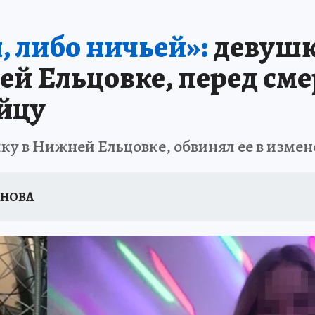
ПРОИСШЕСТВИЯ
АФИША
ИСПЫТАНО НА СЕБЕ
, либо ничьей»:
девушк
ей Ельцовке, перед сме
йцу
ку в Нижней Ельцовке, обвинял ее в измен
ОНОВА