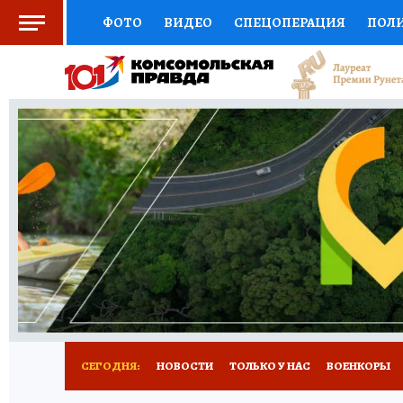
ФОТО
ВИДЕО
СПЕЦОПЕРАЦИЯ
ПОЛ
СОЦПОДДЕРЖКА
НАУКА
СПЕЦПРОЕКТ
НАЦИОНАЛЬНЫЕ ПРОЕКТЫ РОССИИ
ВЫБ
ЖЕНСКИЕ СЕКРЕТЫ
ПУТЕВОДИТЕЛЬ
К
ДЕФИЦИТ ЖЕЛЕЗА
ПРЕСС-ЦЕНТР
ТЕЛ
РЕКЛАМА
ТЕСТЫ
НОВОЕ НА САЙТЕ
СЕГОДНЯ:
НОВОСТИ
ТОЛЬКО У НАС
ВОЕНКОРЫ