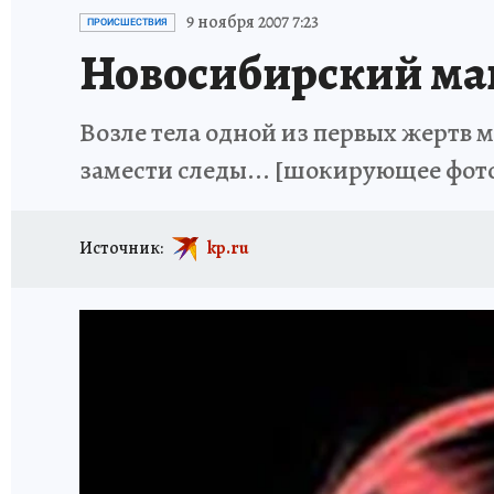
ОТДЫХ В РОССИИ
ЗАПОВЕДНАЯ РОССИЯ
9 ноября 2007 7:23
ПРОИСШЕСТВИЯ
Новосибирский ман
Возле тела одной из первых жертв м
замести следы... [шокирующее фот
Источник:
kp.ru