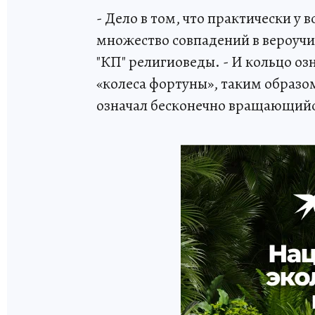
- Дело в том, что практически у
множество совпадений в вероучи
"КП" религиоведы. - И кольцо оз
«колеса фортуны», таким образом
означал бесконечно вращающийс