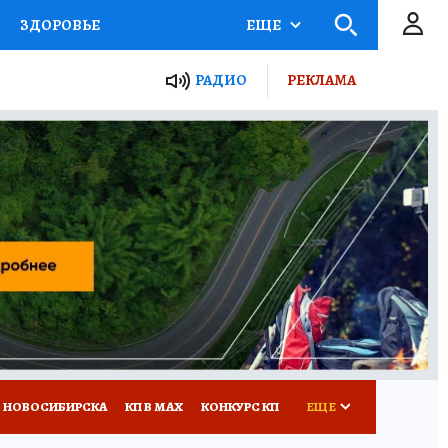
ЗДОРОВЬЕ
ЕЩЕ
РАДИО
РЕКЛАМА
Р
Я ЗНАЮ
СЕМЬЯ
СЕРИАЛЫ
Я
ВСЕ О КП
РАДИО КП
 НОВОСИБИРСКА
КП В МАХ
КОНКУРС КП
ЕЩЕ