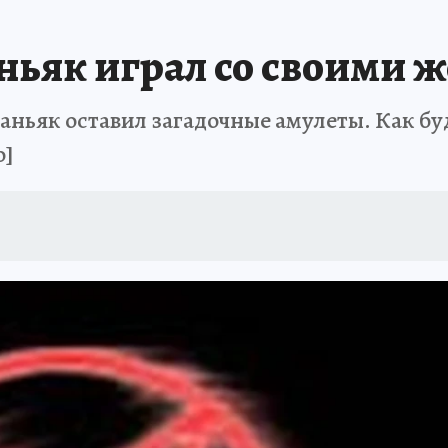
ПРОИСШЕСТВИЯ
АФИША
ИСПЫТАНО НА СЕБЕ
ьяк играл со своими ж
аньяк оставил загадочные амулеты. Как буд
о]