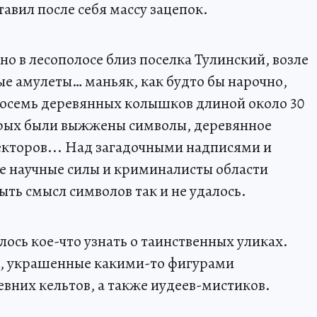
тавил после себя массу зацепок.
о в лесополосе близ поселка Тулинский, возле
ые амулеты… маньяк, как будто бы нарочно,
 восемь деревянных колышков длиной около 30
орых были выжжены символы, деревянное
секторов... Над загадочными надписями и
е научные силы и криминалисты области
ыть смысл символов так и не удалось.
ось кое-что узнать о таинственных уликах.
и, украшенные какими-то фигурами
евних кельтов, а также иудеев-мистиков.