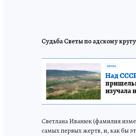
Судьба Светы по адскому кругу
НАУКА
Над СССР
пришельце
изучала 
Светлана Иванюк (фамилия измене
самых первых жертв, и, как бы э