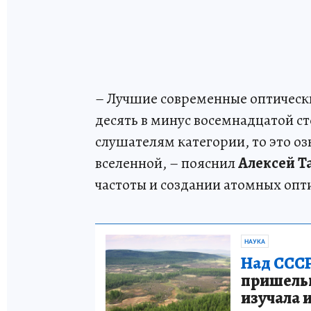
– Лучшие современные оптически
десять в минус восемнадцатой ст
слушателям категории, то это оз
вселенной, – пояснил
Алексей Т
частоты и создании атомных опт
НАУКА
Над СССР
пришельце
изучала 