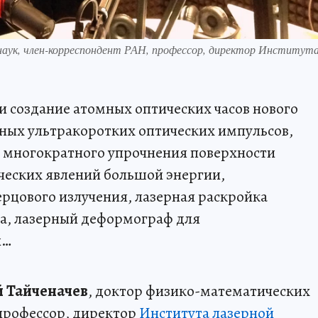
наук, член-корреспондент РАН, профессор, директор Институт
и создание атомных оптических часов нового
ных ультракоротких оптических импульсов,
 многократного упрочнения поверхности
ческих явлений большой энергии,
рцового излучения, лазерная раскройка
ца, лазерный деформограф для
й…
й Тайченачев
, доктор физико-математических
профессор, директор
Института лазерной