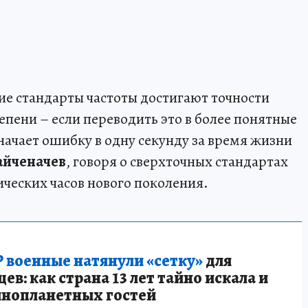
е стандарты частоты достигают точности
епени – если переводить это в более понятные
начает ошибку в одну секунду за время жизни
айченачев
, говоря о сверхточных стандартах
ических часов нового поколения.
 военные натянули «сетку»
для
в: как страна 13 лет тайно искала и
инопланетных гостей