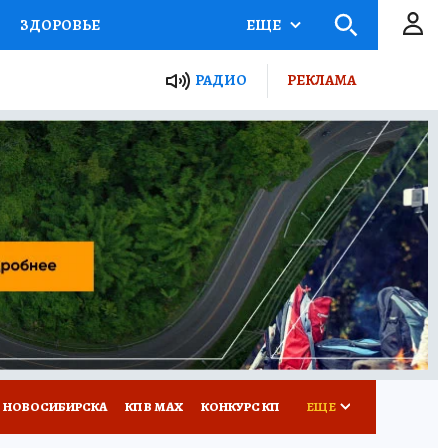
ЗДОРОВЬЕ
ЕЩЕ
РАДИО
РЕКЛАМА
Р
Я ЗНАЮ
СЕМЬЯ
СЕРИАЛЫ
Я
ВСЕ О КП
РАДИО КП
 НОВОСИБИРСКА
КП В МАХ
КОНКУРС КП
ЕЩЕ