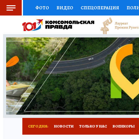
ФОТО
ВИДЕО
СПЕЦОПЕРАЦИЯ
ПОЛ
СОЦПОДДЕРЖКА
НАУКА
СПЕЦПРОЕКТ
НАЦИОНАЛЬНЫЕ ПРОЕКТЫ РОССИИ
ВЫБ
ЖЕНСКИЕ СЕКРЕТЫ
ПУТЕВОДИТЕЛЬ
К
ДЕФИЦИТ ЖЕЛЕЗА
ПРЕСС-ЦЕНТР
ТЕЛ
РЕКЛАМА
ТЕСТЫ
НОВОЕ НА САЙТЕ
СЕГОДНЯ:
НОВОСТИ
ТОЛЬКО У НАС
ВОЕНКОРЫ