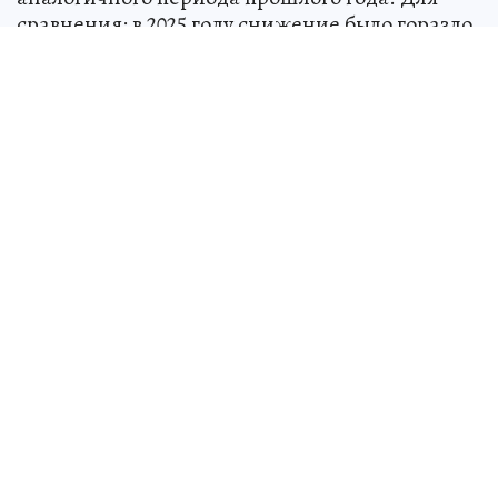
сравнения: в 2025 году снижение было гораздо
скромнее – 5,8%.Об этом свидетельствуют
данные Новосибирскстата.
Опрос среди руководителей
стройорганизаций показал, что 76% из них
оценивают экономическую ситуацию в отрасли
как благоприятную или удовлетворительную.
Еще 15% назвали ее неудовлетворительной.
Портфель заказов на второй квартал 2026 года
48% опрошенных считают нормальным, 42% —
ниже нормального.