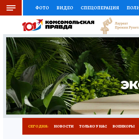
ФОТО
ВИДЕО
СПЕЦОПЕРАЦИЯ
ПОЛ
СОЦПОДДЕРЖКА
НАУКА
СПЕЦПРОЕКТ
НАЦИОНАЛЬНЫЕ ПРОЕКТЫ РОССИИ
ВЫБ
ЖЕНСКИЕ СЕКРЕТЫ
ПУТЕВОДИТЕЛЬ
К
ДЕФИЦИТ ЖЕЛЕЗА
ПРЕСС-ЦЕНТР
ТЕЛ
РЕКЛАМА
ТЕСТЫ
НОВОЕ НА САЙТЕ
СЕГОДНЯ:
НОВОСТИ
ТОЛЬКО У НАС
ВОЕНКОРЫ