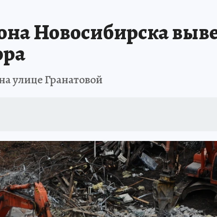
ПРОИСШЕСТВИЯ
АФИША
ИСПЫТАНО НА СЕБЕ
она Новосибирска выве
ора
на улице Гранатовой