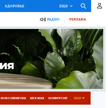
ЗДОРОВЬЕ
ЕЩЕ
РАДИО
РЕКЛАМА
Р
Я ЗНАЮ
СЕМЬЯ
СЕРИАЛЫ
Я
ВСЕ О КП
РАДИО КП
 НОВОСИБИРСКА
КП В МАХ
КОНКУРС КП
ЕЩЕ