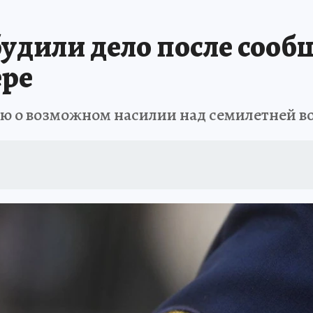
ПРОИСШЕСТВИЯ
АФИША
ИСПЫТАНО НА СЕБЕ
будили дело после сооб
ере
ю о возможном насилии над семилетней в