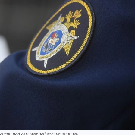
силии над семилетней воспитанницей