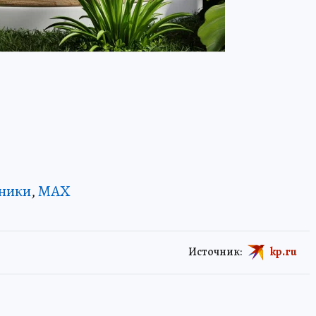
ники
,
MAX
Источник:
kp.ru