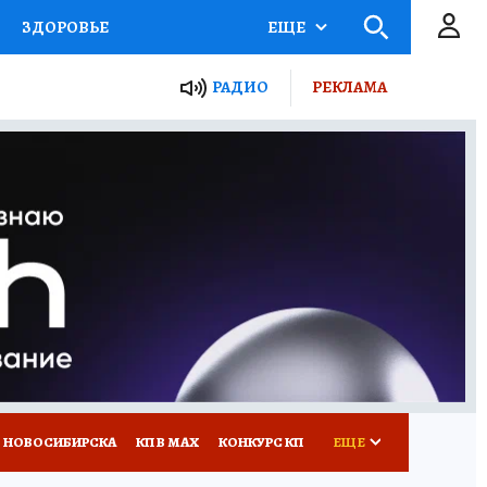
ЗДОРОВЬЕ
ЕЩЕ
РАДИО
РЕКЛАМА
Р
Я ЗНАЮ
СЕМЬЯ
СЕРИАЛЫ
Я
ВСЕ О КП
РАДИО КП
 НОВОСИБИРСКА
КП В МАХ
КОНКУРС КП
ЕЩЕ