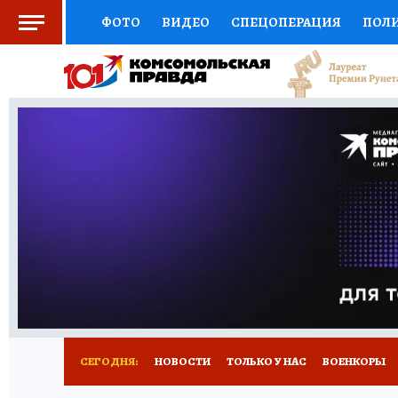
ФОТО
ВИДЕО
СПЕЦОПЕРАЦИЯ
ПОЛ
СОЦПОДДЕРЖКА
НАУКА
СПЕЦПРОЕКТ
НАЦИОНАЛЬНЫЕ ПРОЕКТЫ РОССИИ
ВЫБ
ЖЕНСКИЕ СЕКРЕТЫ
ПУТЕВОДИТЕЛЬ
К
ДЕФИЦИТ ЖЕЛЕЗА
ПРЕСС-ЦЕНТР
ТЕЛ
РЕКЛАМА
ТЕСТЫ
НОВОЕ НА САЙТЕ
СЕГОДНЯ:
НОВОСТИ
ТОЛЬКО У НАС
ВОЕНКОРЫ