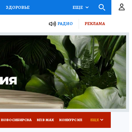
ЗДОРОВЬЕ
ЕЩЕ
РАДИО
РЕКЛАМА
Р
Я ЗНАЮ
СЕМЬЯ
СЕРИАЛЫ
Я
ВСЕ О КП
РАДИО КП
 НОВОСИБИРСКА
КП В МАХ
КОНКУРС КП
ЕЩЕ