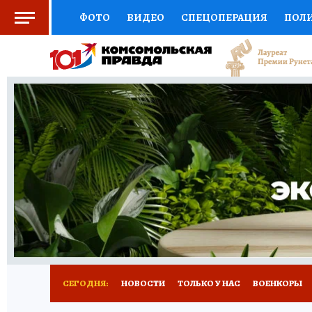
ФОТО
ВИДЕО
СПЕЦОПЕРАЦИЯ
ПОЛ
СОЦПОДДЕРЖКА
НАУКА
СПЕЦПРОЕКТ
НАЦИОНАЛЬНЫЕ ПРОЕКТЫ РОССИИ
ВЫБ
ЖЕНСКИЕ СЕКРЕТЫ
ПУТЕВОДИТЕЛЬ
К
ДЕФИЦИТ ЖЕЛЕЗА
ПРЕСС-ЦЕНТР
ТЕЛ
РЕКЛАМА
ТЕСТЫ
НОВОЕ НА САЙТЕ
СЕГОДНЯ:
НОВОСТИ
ТОЛЬКО У НАС
ВОЕНКОРЫ