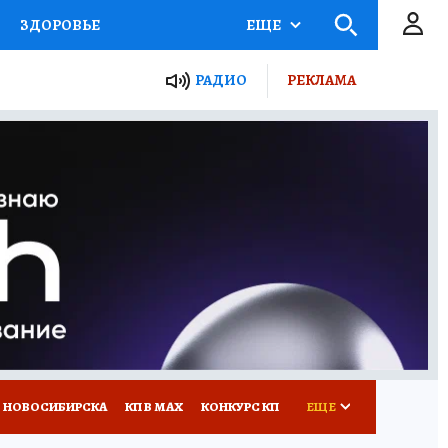
ЗДОРОВЬЕ
ЕЩЕ
РАДИО
РЕКЛАМА
Р
Я ЗНАЮ
СЕМЬЯ
СЕРИАЛЫ
Я
ВСЕ О КП
РАДИО КП
 НОВОСИБИРСКА
КП В МАХ
КОНКУРС КП
ЕЩЕ