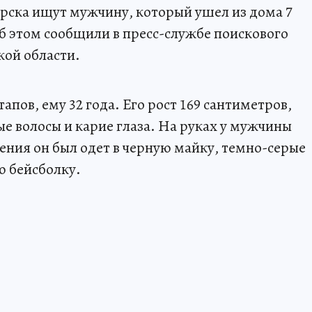
рска ищут мужчину, который ушел из дома 7
Об этом сообщили в пресс-службе поискового
кой области.
пов, ему 32 года. Его рост 169 сантиметров,
е волосы и карие глаза. На руках у мужчины
вения он был одет в черную майку, темно-серые
ю бейсболку.