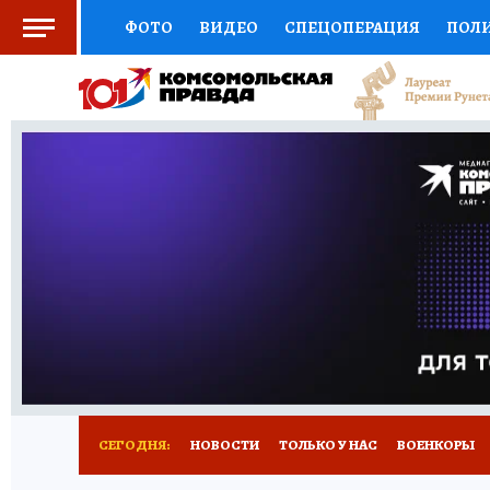
ФОТО
ВИДЕО
СПЕЦОПЕРАЦИЯ
ПОЛ
СОЦПОДДЕРЖКА
НАУКА
СПЕЦПРОЕКТ
НАЦИОНАЛЬНЫЕ ПРОЕКТЫ РОССИИ
ВЫБ
ЖЕНСКИЕ СЕКРЕТЫ
ПУТЕВОДИТЕЛЬ
К
ДЕФИЦИТ ЖЕЛЕЗА
ПРЕСС-ЦЕНТР
ТЕЛ
РЕКЛАМА
ТЕСТЫ
НОВОЕ НА САЙТЕ
СЕГОДНЯ:
НОВОСТИ
ТОЛЬКО У НАС
ВОЕНКОРЫ