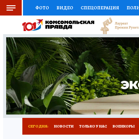
ФОТО
ВИДЕО
СПЕЦОПЕРАЦИЯ
ПОЛ
СОЦПОДДЕРЖКА
НАУКА
СПЕЦПРОЕКТ
НАЦИОНАЛЬНЫЕ ПРОЕКТЫ РОССИИ
ВЫБ
ЖЕНСКИЕ СЕКРЕТЫ
ПУТЕВОДИТЕЛЬ
К
ДЕФИЦИТ ЖЕЛЕЗА
ПРЕСС-ЦЕНТР
ТЕЛ
РЕКЛАМА
ТЕСТЫ
НОВОЕ НА САЙТЕ
СЕГОДНЯ:
НОВОСТИ
ТОЛЬКО У НАС
ВОЕНКОРЫ