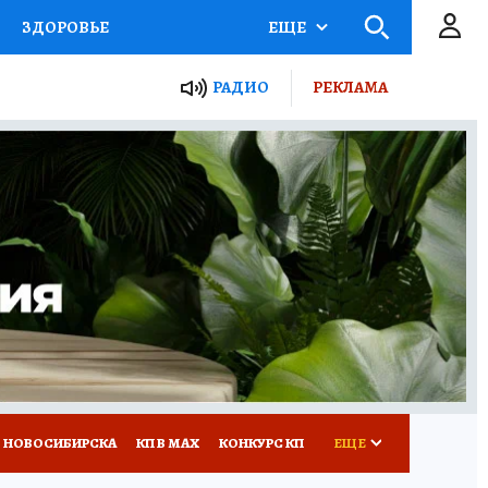
ЗДОРОВЬЕ
ЕЩЕ
РАДИО
РЕКЛАМА
Р
Я ЗНАЮ
СЕМЬЯ
СЕРИАЛЫ
Я
ВСЕ О КП
РАДИО КП
 НОВОСИБИРСКА
КП В МАХ
КОНКУРС КП
ЕЩЕ