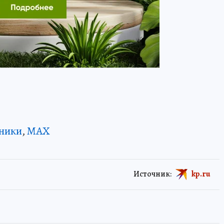
ники
,
MAX
Источник:
kp.ru