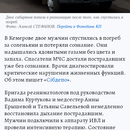
Двое сибиряков попали в реанимацию после того, как спустились в
погреб.
Фото:
Алексей СТЕФАНОВ.
Перейти в Фотобанк КП
В Кемерове двое мужчин спустились в погреб
за соленьями и потеряли сознание. Они
надышались ядовитыми газами без цвета и
запаха. Спасатели МЧС достали пострадавших
уже без сознания. Врачи диагностировали
критические нарушения жизненных функций.
Об этом пишет «
Сiбдепо
».
Бригада реаниматологов под руководством
Вадима Куртукова и медсестер Анны
Ерышевой и Татьяны Савельевой немедленно
восстановила дыхание пострадавшим.
Мужчин подключили к аппарату ИВЛ и
провели интенсивную терапию. Состояние