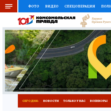
ФОТО
ВИДЕО
СПЕЦОПЕРАЦИЯ
ПОЛ
СОЦПОДДЕРЖКА
НАУКА
СПЕЦПРОЕКТ
НАЦИОНАЛЬНЫЕ ПРОЕКТЫ РОССИИ
ВЫБ
ЖЕНСКИЕ СЕКРЕТЫ
ПУТЕВОДИТЕЛЬ
К
ДЕФИЦИТ ЖЕЛЕЗА
ПРЕСС-ЦЕНТР
ТЕЛ
РЕКЛАМА
ТЕСТЫ
НОВОЕ НА САЙТЕ
СЕГОДНЯ:
НОВОСТИ
ТОЛЬКО У НАС
ВОЕНКОРЫ