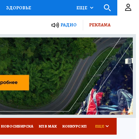
ЗДОРОВЬЕ
ЕЩЕ
РАДИО
РЕКЛАМА
Р
Я ЗНАЮ
СЕМЬЯ
СЕРИАЛЫ
Я
ВСЕ О КП
РАДИО КП
 НОВОСИБИРСКА
КП В МАХ
КОНКУРС КП
ЕЩЕ