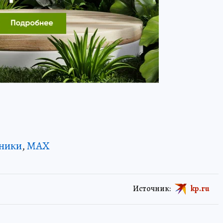
ники
,
MAX
Источник:
kp.ru