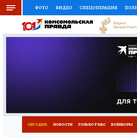
ФОТО
ВИДЕО
СПЕЦОПЕРАЦИЯ
ПОЛ
СОЦПОДДЕРЖКА
НАУКА
СПЕЦПРОЕКТ
НАЦИОНАЛЬНЫЕ ПРОЕКТЫ РОССИИ
ВЫБ
ЖЕНСКИЕ СЕКРЕТЫ
ПУТЕВОДИТЕЛЬ
К
ДЕФИЦИТ ЖЕЛЕЗА
ПРЕСС-ЦЕНТР
ТЕЛ
РЕКЛАМА
ТЕСТЫ
НОВОЕ НА САЙТЕ
СЕГОДНЯ:
НОВОСТИ
ТОЛЬКО У НАС
ВОЕНКОРЫ