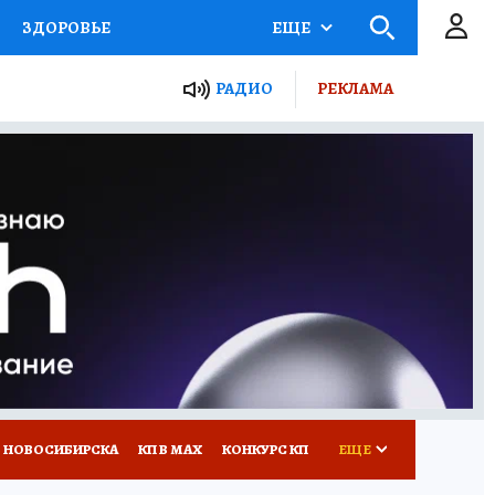
ЗДОРОВЬЕ
ЕЩЕ
РАДИО
РЕКЛАМА
Р
Я ЗНАЮ
СЕМЬЯ
СЕРИАЛЫ
Я
ВСЕ О КП
РАДИО КП
 НОВОСИБИРСКА
КП В МАХ
КОНКУРС КП
ЕЩЕ