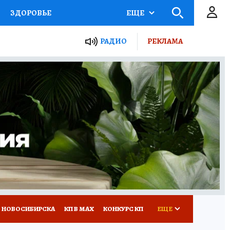
ЗДОРОВЬЕ
ЕЩЕ
РАДИО
РЕКЛАМА
Р
Я ЗНАЮ
СЕМЬЯ
СЕРИАЛЫ
Я
ВСЕ О КП
РАДИО КП
 НОВОСИБИРСКА
КП В МАХ
КОНКУРС КП
ЕЩЕ