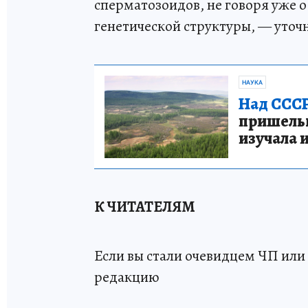
сперматозоидов, не говоря уже
генетической структуры, — уточ
НАУКА
Над СССР
пришельце
изучала 
К ЧИТАТЕЛЯМ
Если вы стали очевидцем ЧП или 
редакцию