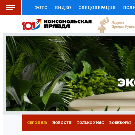
ФОТО
ВИДЕО
СПЕЦОПЕРАЦИЯ
ПОЛ
СОЦПОДДЕРЖКА
НАУКА
СПЕЦПРОЕКТ
НАЦИОНАЛЬНЫЕ ПРОЕКТЫ РОССИИ
ВЫБ
ЖЕНСКИЕ СЕКРЕТЫ
ПУТЕВОДИТЕЛЬ
К
ДЕФИЦИТ ЖЕЛЕЗА
ПРЕСС-ЦЕНТР
ТЕЛ
РЕКЛАМА
ТЕСТЫ
НОВОЕ НА САЙТЕ
СЕГОДНЯ:
НОВОСТИ
ТОЛЬКО У НАС
ВОЕНКОРЫ