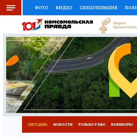
ФОТО
ВИДЕО
СПЕЦОПЕРАЦИЯ
ПОЛ
СОЦПОДДЕРЖКА
НАУКА
СПЕЦПРОЕКТ
НАЦИОНАЛЬНЫЕ ПРОЕКТЫ РОССИИ
ВЫБ
ЖЕНСКИЕ СЕКРЕТЫ
ПУТЕВОДИТЕЛЬ
К
ДЕФИЦИТ ЖЕЛЕЗА
ПРЕСС-ЦЕНТР
ТЕЛ
РЕКЛАМА
ТЕСТЫ
НОВОЕ НА САЙТЕ
СЕГОДНЯ:
НОВОСТИ
ТОЛЬКО У НАС
ВОЕНКОРЫ