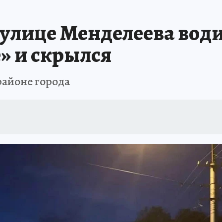
ПРОИСШЕСТВИЯ
АФИША
ИСПЫТАНО НА СЕБЕ
 улице Менделеева води
» и скрылся
айоне города