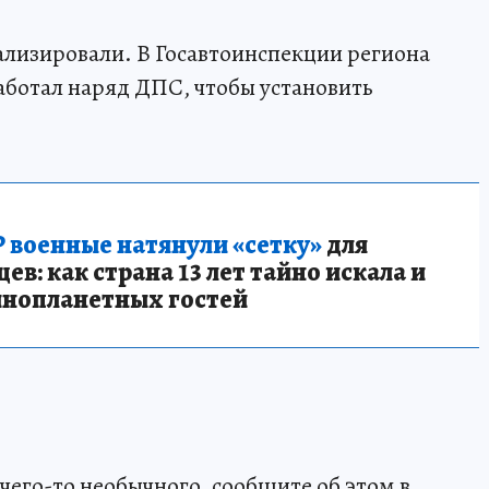
изировали. В Госавтоинспекции региона
работал наряд ДПС, чтобы установить
 военные натянули «сетку»
для
в: как страна 13 лет тайно искала и
инопланетных гостей
чего-то необычного, сообщите об этом в