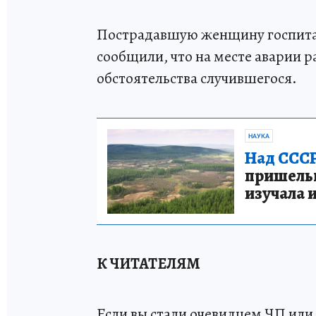
Пострадавшую женщину госпитал
сообщили, что на месте аварии 
обстоятельства случившегося.
НАУКА
Над СССР
пришельце
изучала 
К ЧИТАТЕЛЯМ
Если вы стали очевидцем ЧП или 