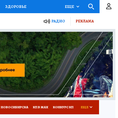
ЗДОРОВЬЕ
ЕЩЕ
РАДИО
РЕКЛАМА
Р
Я ЗНАЮ
СЕМЬЯ
СЕРИАЛЫ
Я
ВСЕ О КП
РАДИО КП
 НОВОСИБИРСКА
КП В МАХ
КОНКУРС КП
ЕЩЕ