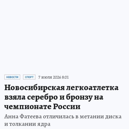
Попробуйте представить, что однажды из
нашей жизни исчезнут всего пять
металлов. Сначала вы этого даже не
заметите. А затем мир начнет меняться…
ПРОЧИТАТЬ
7 июля 2026 8:01
НОВОСТИ
СПОРТ
Новосибирская легкоатлетка
взяла серебро и бронзу на
чемпионате России
Анна Фатеева отличилась в метании диска
и толкании ядра