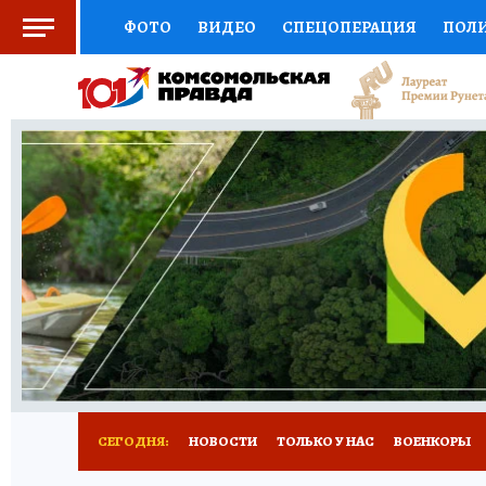
ФОТО
ВИДЕО
СПЕЦОПЕРАЦИЯ
ПОЛ
СОЦПОДДЕРЖКА
НАУКА
СПЕЦПРОЕКТ
НАЦИОНАЛЬНЫЕ ПРОЕКТЫ РОССИИ
ВЫБ
ЖЕНСКИЕ СЕКРЕТЫ
ПУТЕВОДИТЕЛЬ
К
ДЕФИЦИТ ЖЕЛЕЗА
ПРЕСС-ЦЕНТР
ТЕЛ
РЕКЛАМА
ТЕСТЫ
НОВОЕ НА САЙТЕ
СЕГОДНЯ:
НОВОСТИ
ТОЛЬКО У НАС
ВОЕНКОРЫ