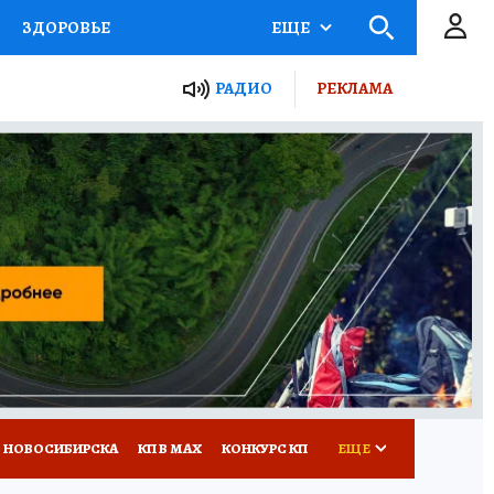
ЗДОРОВЬЕ
ЕЩЕ
РАДИО
РЕКЛАМА
Р
Я ЗНАЮ
СЕМЬЯ
СЕРИАЛЫ
Я
ВСЕ О КП
РАДИО КП
 НОВОСИБИРСКА
КП В МАХ
КОНКУРС КП
ЕЩЕ