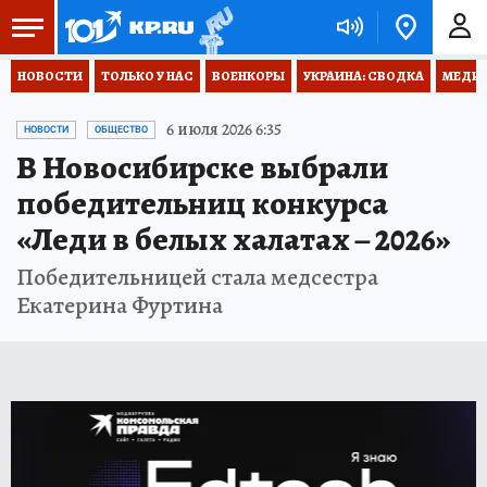
НОВОСТИ
ТОЛЬКО У НАС
ВОЕНКОРЫ
УКРАИНА: СВОДКА
МЕДИЦ
6 июля 2026 6:35
НОВОСТИ
ОБЩЕСТВО
В Новосибирске выбрали
победительниц конкурса
«Леди в белых халатах – 2026»
Победительницей стала медсестра
Екатерина Фуртина