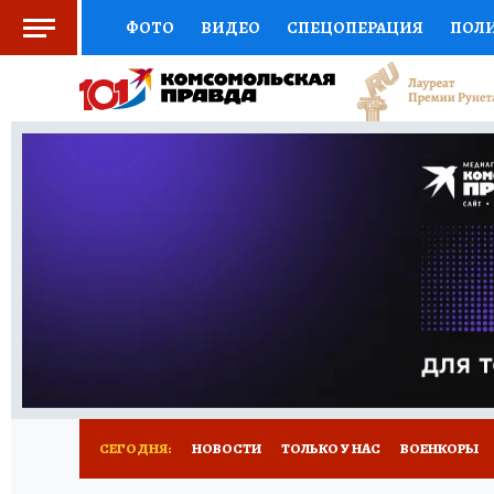
ФОТО
ВИДЕО
СПЕЦОПЕРАЦИЯ
ПОЛ
СОЦПОДДЕРЖКА
НАУКА
СПЕЦПРОЕКТ
НАЦИОНАЛЬНЫЕ ПРОЕКТЫ РОССИИ
ВЫБ
ЖЕНСКИЕ СЕКРЕТЫ
ПУТЕВОДИТЕЛЬ
К
ДЕФИЦИТ ЖЕЛЕЗА
ПРЕСС-ЦЕНТР
ТЕЛ
РЕКЛАМА
ТЕСТЫ
НОВОЕ НА САЙТЕ
СЕГОДНЯ:
НОВОСТИ
ТОЛЬКО У НАС
ВОЕНКОРЫ