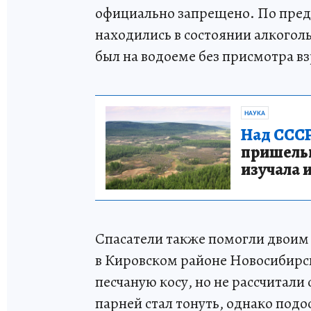
официально запрещено. По пре
находились в состоянии алкогол
был на водоеме без присмотра в
НАУКА
Над СССР
пришельце
изучала 
Спасатели также помогли двоим 
в Кировском районе Новосибир
песчаную косу, но не рассчитали 
парней стал тонуть, однако по