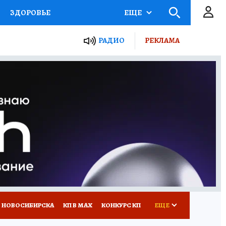
ЗДОРОВЬЕ
ЕЩЕ
РАДИО
РЕКЛАМА
Р
Я ЗНАЮ
СЕМЬЯ
СЕРИАЛЫ
Я
ВСЕ О КП
РАДИО КП
 НОВОСИБИРСКА
КП В МАХ
КОНКУРС КП
ЕЩЕ