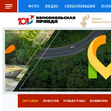
ФОТО
ВИДЕО
СПЕЦОПЕРАЦИЯ
ПОЛ
СОЦПОДДЕРЖКА
НАУКА
СПЕЦПРОЕКТ
НАЦИОНАЛЬНЫЕ ПРОЕКТЫ РОССИИ
ВЫБ
ЖЕНСКИЕ СЕКРЕТЫ
ПУТЕВОДИТЕЛЬ
К
ДЕФИЦИТ ЖЕЛЕЗА
ПРЕСС-ЦЕНТР
ТЕЛ
РЕКЛАМА
ТЕСТЫ
НОВОЕ НА САЙТЕ
СЕГОДНЯ:
НОВОСТИ
ТОЛЬКО У НАС
ВОЕНКОРЫ