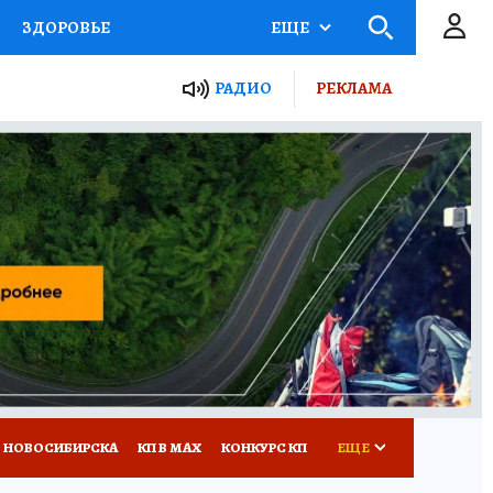
ЗДОРОВЬЕ
ЕЩЕ
РАДИО
РЕКЛАМА
Р
Я ЗНАЮ
СЕМЬЯ
СЕРИАЛЫ
Я
ВСЕ О КП
РАДИО КП
 НОВОСИБИРСКА
КП В МАХ
КОНКУРС КП
ЕЩЕ