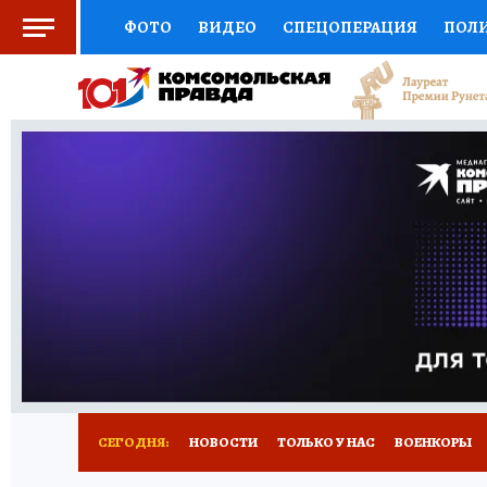
ФОТО
ВИДЕО
СПЕЦОПЕРАЦИЯ
ПОЛ
СОЦПОДДЕРЖКА
НАУКА
СПЕЦПРОЕКТ
НАЦИОНАЛЬНЫЕ ПРОЕКТЫ РОССИИ
ВЫБ
ЖЕНСКИЕ СЕКРЕТЫ
ПУТЕВОДИТЕЛЬ
К
ДЕФИЦИТ ЖЕЛЕЗА
ПРЕСС-ЦЕНТР
ТЕЛ
РЕКЛАМА
ТЕСТЫ
НОВОЕ НА САЙТЕ
СЕГОДНЯ:
НОВОСТИ
ТОЛЬКО У НАС
ВОЕНКОРЫ