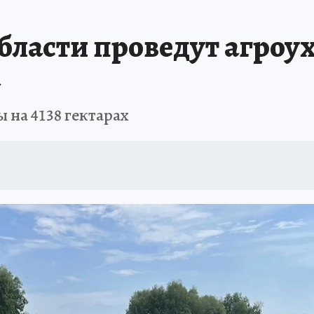
ПРОИСШЕСТВИЯ
АФИША
ИСПЫТАНО НА СЕБЕ
ласти проведут агроух
а
 на 4138 гектарах