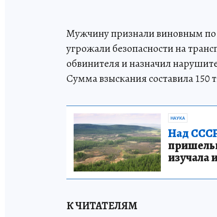
Мужчину признали виновным по с
угрожали безопасности на транс
обвинителя и назначил нарушит
Сумма взыскания составила 150 т
НАУКА
Над СССР
пришельце
изучала 
К ЧИТАТЕЛЯМ