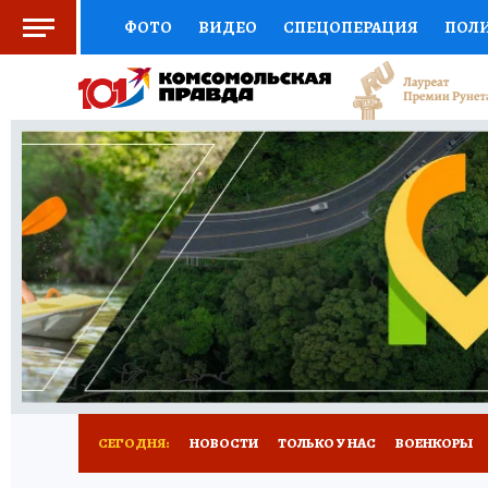
ФОТО
ВИДЕО
СПЕЦОПЕРАЦИЯ
ПОЛ
СОЦПОДДЕРЖКА
НАУКА
СПЕЦПРОЕКТ
НАЦИОНАЛЬНЫЕ ПРОЕКТЫ РОССИИ
ВЫБ
ЖЕНСКИЕ СЕКРЕТЫ
ПУТЕВОДИТЕЛЬ
К
ДЕФИЦИТ ЖЕЛЕЗА
ПРЕСС-ЦЕНТР
ТЕЛ
РЕКЛАМА
ТЕСТЫ
НОВОЕ НА САЙТЕ
СЕГОДНЯ:
НОВОСТИ
ТОЛЬКО У НАС
ВОЕНКОРЫ