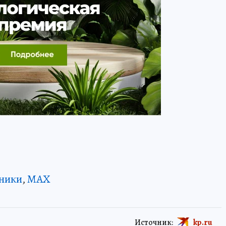
ники
,
MAX
Источник:
kp.ru