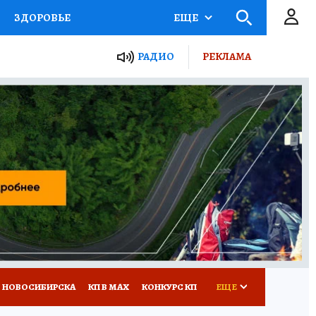
ЗДОРОВЬЕ
ЕЩЕ
РАДИО
РЕКЛАМА
Р
Я ЗНАЮ
СЕМЬЯ
СЕРИАЛЫ
Я
ВСЕ О КП
РАДИО КП
 НОВОСИБИРСКА
КП В МАХ
КОНКУРС КП
ЕЩЕ