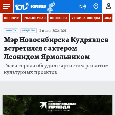
НОВОСТИ
ТОЛЬКО У НАС
ВОЕНКОРЫ
УКРАИНА: СВОДКА
МЕДИЦ
3 июля 2026 1:01
НОВОСТИ
ОБЩЕСТВО
Мэр Новосибирска Кудрявцев
встретился с актером
Леонидом Ярмольником
Глава города обсудил с артистом развитие
культурных проектов