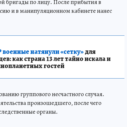
ой бригады по лицу. После прибытия в
ссию и в манипуляционном кабинете нанес
 военные натянули «сетку»
для
в: как страна 13 лет тайно искала и
инопланетных гостей
ованию группового несчастного случая.
оятельства произошедшего, после чего
следственные органы.