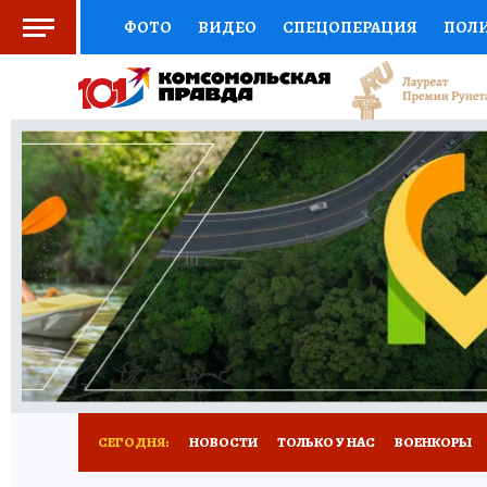
ФОТО
ВИДЕО
СПЕЦОПЕРАЦИЯ
ПОЛ
СОЦПОДДЕРЖКА
НАУКА
СПЕЦПРОЕКТ
НАЦИОНАЛЬНЫЕ ПРОЕКТЫ РОССИИ
ВЫБ
ЖЕНСКИЕ СЕКРЕТЫ
ПУТЕВОДИТЕЛЬ
К
ДЕФИЦИТ ЖЕЛЕЗА
ПРЕСС-ЦЕНТР
ТЕЛ
РЕКЛАМА
ТЕСТЫ
НОВОЕ НА САЙТЕ
СЕГОДНЯ:
НОВОСТИ
ТОЛЬКО У НАС
ВОЕНКОРЫ