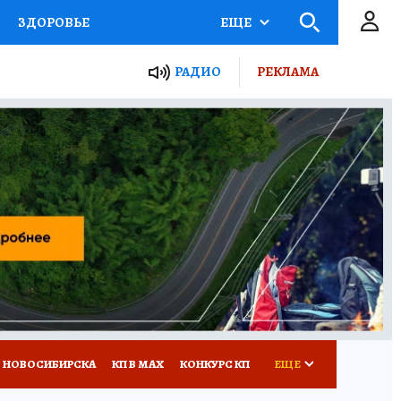
ЗДОРОВЬЕ
ЕЩЕ
РАДИО
РЕКЛАМА
Р
Я ЗНАЮ
СЕМЬЯ
СЕРИАЛЫ
Я
ВСЕ О КП
РАДИО КП
 НОВОСИБИРСКА
КП В МАХ
КОНКУРС КП
ЕЩЕ