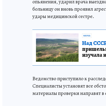
опьянения, ударил врача выездн
больницу он вновь проявил агре
удары медицинской сестре.
НАУКА
Над СССР
пришельце
изучала 
Ведомство приступило к расслед
Специалисты установят все обст
материалы проверки направят в 