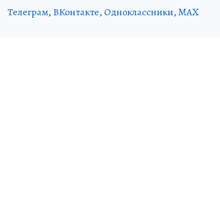
Телеграм
,
ВКонтакте
,
Одноклассники
,
MAX
Источник:
kp.ru
Валерия МОРГУНЕНКО
ЧИТАЙТЕ НАС В МАХ!