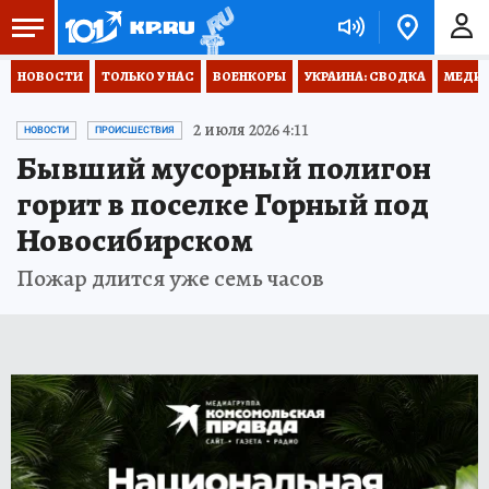
НОВОСТИ
ТОЛЬКО У НАС
ВОЕНКОРЫ
УКРАИНА: СВОДКА
МЕДИЦ
2 июля 2026 4:11
НОВОСТИ
ПРОИСШЕСТВИЯ
Бывший мусорный полигон
горит в поселке Горный под
Новосибирском
Пожар длится уже семь часов