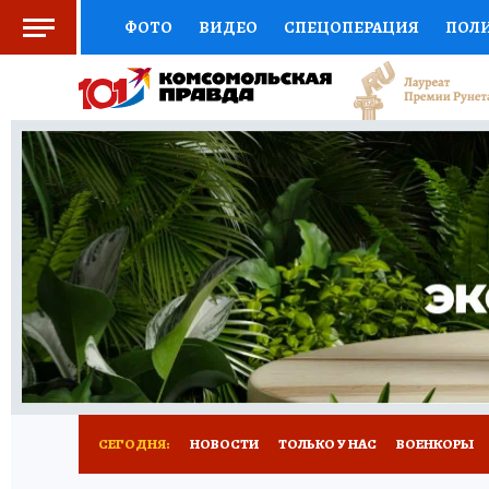
ФОТО
ВИДЕО
СПЕЦОПЕРАЦИЯ
ПОЛ
СОЦПОДДЕРЖКА
НАУКА
СПЕЦПРОЕКТ
НАЦИОНАЛЬНЫЕ ПРОЕКТЫ РОССИИ
ВЫБ
ЖЕНСКИЕ СЕКРЕТЫ
ПУТЕВОДИТЕЛЬ
К
ДЕФИЦИТ ЖЕЛЕЗА
ПРЕСС-ЦЕНТР
ТЕЛ
РЕКЛАМА
ТЕСТЫ
НОВОЕ НА САЙТЕ
СЕГОДНЯ:
НОВОСТИ
ТОЛЬКО У НАС
ВОЕНКОРЫ