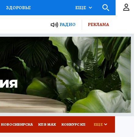
ЗДОРОВЬЕ
ЕЩЕ
РАДИО
РЕКЛАМА
Р
Я ЗНАЮ
СЕМЬЯ
СЕРИАЛЫ
Я
ВСЕ О КП
РАДИО КП
 НОВОСИБИРСКА
КП В МАХ
КОНКУРС КП
ЕЩЕ