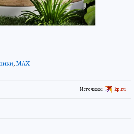
ники
,
MAX
Источник:
kp.ru