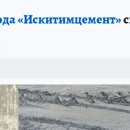
ПРОИСШЕСТВИЯ
АФИША
ИСПЫТАНО НА СЕБЕ
ода «Искитимцемент»
с
и