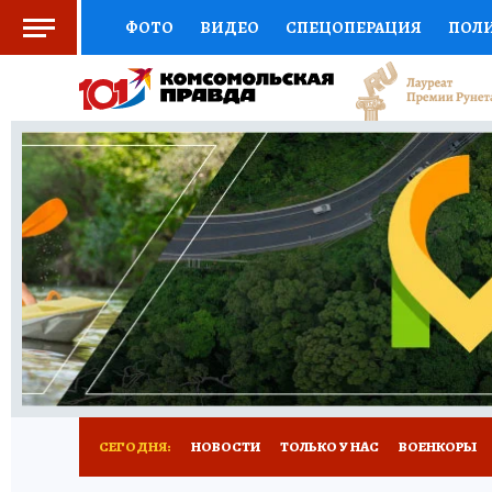
ФОТО
ВИДЕО
СПЕЦОПЕРАЦИЯ
ПОЛ
СОЦПОДДЕРЖКА
НАУКА
СПЕЦПРОЕКТ
НАЦИОНАЛЬНЫЕ ПРОЕКТЫ РОССИИ
ВЫБ
ЖЕНСКИЕ СЕКРЕТЫ
ПУТЕВОДИТЕЛЬ
К
ДЕФИЦИТ ЖЕЛЕЗА
ПРЕСС-ЦЕНТР
ТЕЛ
РЕКЛАМА
ТЕСТЫ
НОВОЕ НА САЙТЕ
СЕГОДНЯ:
НОВОСТИ
ТОЛЬКО У НАС
ВОЕНКОРЫ