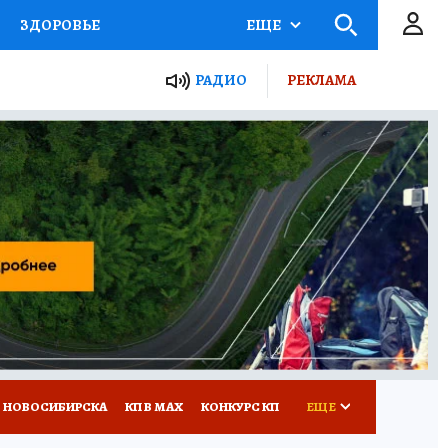
ЗДОРОВЬЕ
ЕЩЕ
РАДИО
РЕКЛАМА
Р
Я ЗНАЮ
СЕМЬЯ
СЕРИАЛЫ
Я
ВСЕ О КП
РАДИО КП
 НОВОСИБИРСКА
КП В МАХ
КОНКУРС КП
ЕЩЕ