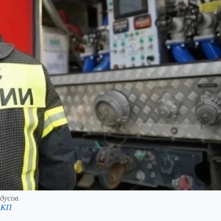
дусов.
 КП