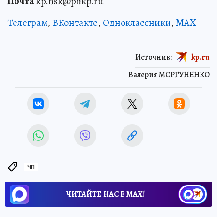
Почта
kp.nsk@phkp.ru
Телеграм
,
ВКонтакте
,
Одноклассники
,
MAX
Источник:
kp.ru
Валерия МОРГУНЕНКО
ЧП
ЧИТАЙТЕ НАС В МАХ!