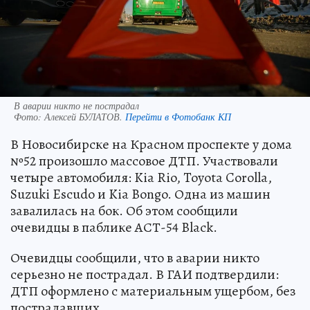
В аварии никто не пострадал
Фото:
Алексей БУЛАТОВ.
Перейти в Фотобанк КП
В Новосибирске на Красном проспекте у дома
№52 произошло массовое ДТП. Участвовали
четыре автомобиля: Kia Rio, Toyota Corolla,
Suzuki Escudo и Kia Bongo. Одна из машин
завалилась на бок. Об этом сообщили
очевидцы в паблике АСТ-54 Black.
Очевидцы сообщили, что в аварии никто
серьезно не пострадал. В ГАИ подтвердили:
ДТП оформлено с материальным ущербом, без
пострадавших.