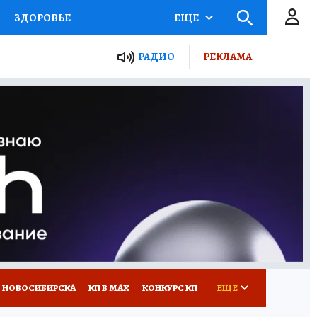
ЗДОРОВЬЕ
ЕЩЕ
РАДИО
РЕКЛАМА
Р
Я ЗНАЮ
СЕМЬЯ
СЕРИАЛЫ
Я
ВСЕ О КП
РАДИО КП
 НОВОСИБИРСКА
КП В МАХ
КОНКУРС КП
ЕЩЕ