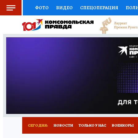
ФОТО
ВИДЕО
СПЕЦОПЕРАЦИЯ
ПОЛ
СОЦПОДДЕРЖКА
НАУКА
СПЕЦПРОЕКТ
НАЦИОНАЛЬНЫЕ ПРОЕКТЫ РОССИИ
ВЫБ
ЖЕНСКИЕ СЕКРЕТЫ
ПУТЕВОДИТЕЛЬ
К
ДЕФИЦИТ ЖЕЛЕЗА
ПРЕСС-ЦЕНТР
ТЕЛ
РЕКЛАМА
ТЕСТЫ
НОВОЕ НА САЙТЕ
СЕГОДНЯ:
НОВОСТИ
ТОЛЬКО У НАС
ВОЕНКОРЫ