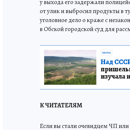
у выхода его задержали полицей
от улик и выбросил продукты в т
уголовное дело о краже с неза
в Обской городской суд для расс
НАУКА
Над СССР
пришельце
изучала 
К ЧИТАТЕЛЯМ
Если вы стали очевидцем ЧП или 