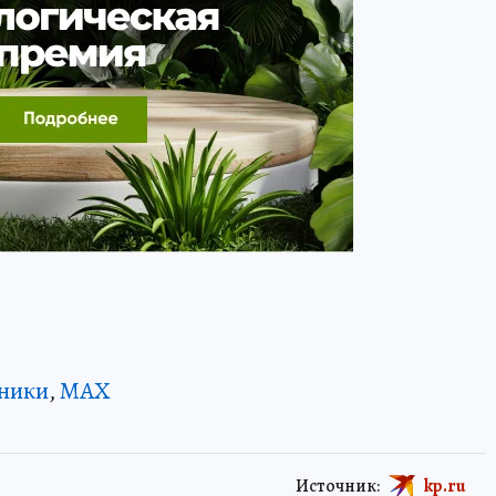
ники
,
MAX
Источник:
kp.ru