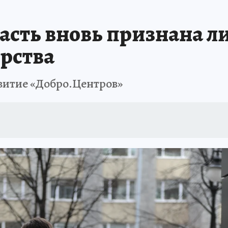
ПРОИСШЕСТВИЯ
АФИША
ИСПЫТАНО НА СЕБЕ
асть вновь признана л
рства
звитие «Добро.Центров»