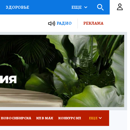
ЗДОРОВЬЕ
ЕЩЕ
РАДИО
РЕКЛАМА
Р
Я ЗНАЮ
СЕМЬЯ
СЕРИАЛЫ
Я
ВСЕ О КП
РАДИО КП
 НОВОСИБИРСКА
КП В МАХ
КОНКУРС КП
ЕЩЕ