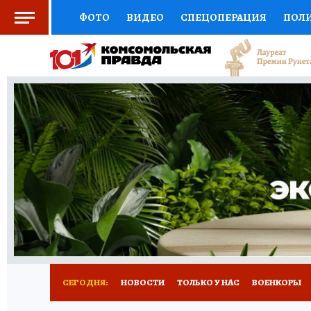
ФОТО
ВИДЕО
СПЕЦОПЕРАЦИЯ
ПОЛ
СОЦПОДДЕРЖКА
НАУКА
СПЕЦПРОЕКТ
НАЦИОНАЛЬНЫЕ ПРОЕКТЫ РОССИИ
ВЫБ
ЖЕНСКИЕ СЕКРЕТЫ
ПУТЕВОДИТЕЛЬ
К
ДЕФИЦИТ ЖЕЛЕЗА
ПРЕСС-ЦЕНТР
ТЕЛ
РЕКЛАМА
ТЕСТЫ
НОВОЕ НА САЙТЕ
СЕГОДНЯ:
НОВОСТИ
ТОЛЬКО У НАС
ВОЕНКОРЫ