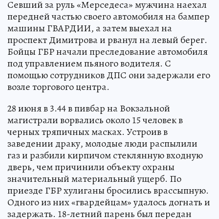
Севший за руль «Мерседеса» мужчина наехал
передней частью своего автомобиля на бампер
машины ГВАРДИИ, а затем выехал на
проспект Димитрова и рванул на левый берег.
Бойцы ГБР начали преследование автомобиля
под управлением пьяного водителя. С
помощью сотрудников ДПС они задержали его
возле торгового центра.
28 июня в 3.44 в пивбар на Вокзальной
магистрали ворвались около 15 человек в
черных тряпичных масках. Устроив в
заведении драку, молодые люди распылили
газ и разбили кирпичом стеклянную входную
дверь, чем причинили объекту охраны
значительный материальный ущерб. По
приезде ГБР хулиганы бросились врассыпную.
Одного из них «гвардейцам» удалось догнать и
задержать. 18-летний парень был передан