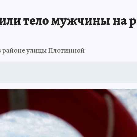
ПРОИСШЕСТВИЯ
АФИША
ИСПЫТАНО НА СЕБЕ
ли тело мужчины на ре
в районе улицы Плотинной