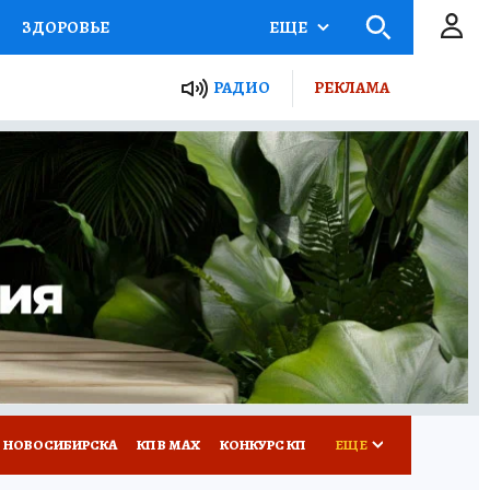
ЗДОРОВЬЕ
ЕЩЕ
РАДИО
РЕКЛАМА
Р
Я ЗНАЮ
СЕМЬЯ
СЕРИАЛЫ
Я
ВСЕ О КП
РАДИО КП
 НОВОСИБИРСКА
КП В МАХ
КОНКУРС КП
ЕЩЕ