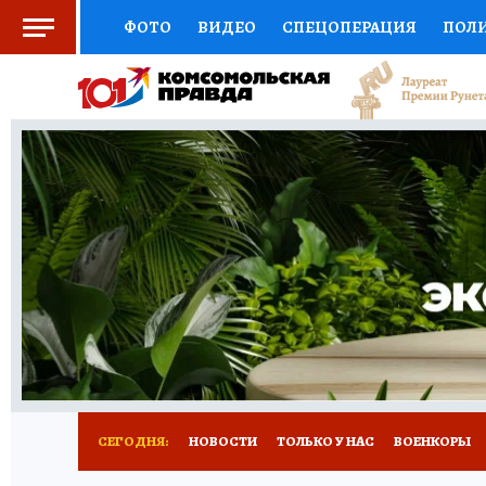
ФОТО
ВИДЕО
СПЕЦОПЕРАЦИЯ
ПОЛ
СОЦПОДДЕРЖКА
НАУКА
СПЕЦПРОЕКТ
НАЦИОНАЛЬНЫЕ ПРОЕКТЫ РОССИИ
ВЫБ
ЖЕНСКИЕ СЕКРЕТЫ
ПУТЕВОДИТЕЛЬ
К
ДЕФИЦИТ ЖЕЛЕЗА
ПРЕСС-ЦЕНТР
ТЕЛ
РЕКЛАМА
ТЕСТЫ
НОВОЕ НА САЙТЕ
СЕГОДНЯ:
НОВОСТИ
ТОЛЬКО У НАС
ВОЕНКОРЫ