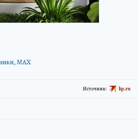
ники
,
MAX
Источник:
kp.ru