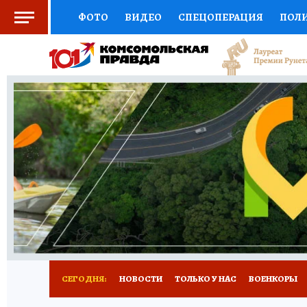
ФОТО
ВИДЕО
СПЕЦОПЕРАЦИЯ
ПОЛ
СОЦПОДДЕРЖКА
НАУКА
СПЕЦПРОЕКТ
НАЦИОНАЛЬНЫЕ ПРОЕКТЫ РОССИИ
ВЫБ
ЖЕНСКИЕ СЕКРЕТЫ
ПУТЕВОДИТЕЛЬ
К
ДЕФИЦИТ ЖЕЛЕЗА
ПРЕСС-ЦЕНТР
ТЕЛ
РЕКЛАМА
ТЕСТЫ
НОВОЕ НА САЙТЕ
СЕГОДНЯ:
НОВОСТИ
ТОЛЬКО У НАС
ВОЕНКОРЫ