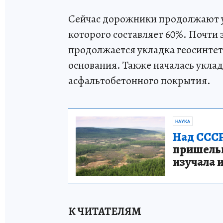
Сейчас дорожники продолжают у
которого составляет 60%. Почти
продолжается укладка геосинтет
основания. Также началась укла
асфальтобетонного покрытия.
НАУКА
Над СССР
пришельце
изучала 
К ЧИТАТЕЛЯМ