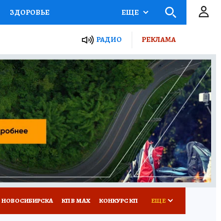
ЗДОРОВЬЕ
ЕЩЕ
РАДИО
РЕКЛАМА
Р
Я ЗНАЮ
СЕМЬЯ
СЕРИАЛЫ
Я
ВСЕ О КП
РАДИО КП
 НОВОСИБИРСКА
КП В МАХ
КОНКУРС КП
ЕЩЕ