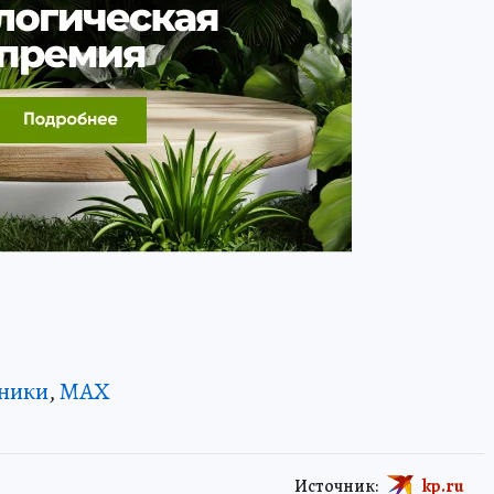
ники
,
MAX
Источник:
kp.ru