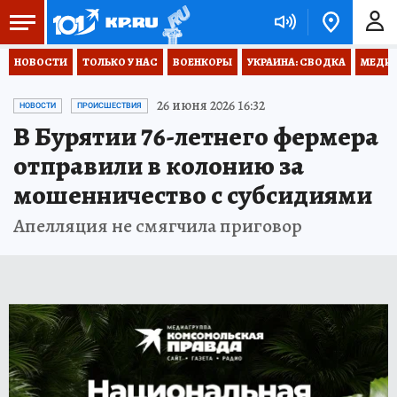
НОВОСТИ
ТОЛЬКО У НАС
ВОЕНКОРЫ
УКРАИНА: СВОДКА
МЕДИЦ
26 июня 2026 16:32
НОВОСТИ
ПРОИСШЕСТВИЯ
В Бурятии 76-летнего фермера
отправили в колонию за
мошенничество с субсидиями
Апелляция не смягчила приговор