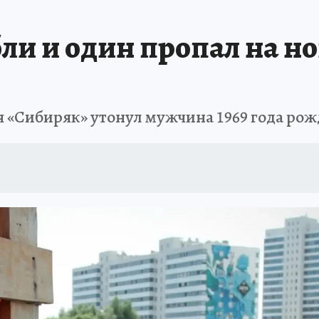
ПРОИСШЕСТВИЯ
АФИША
ИСПЫТАНО НА СЕБЕ
бли и один пропал на н
я «Сибиряк» утонул мужчина 1969 года ро