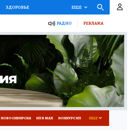
ЗДОРОВЬЕ
ЕЩЕ
РАДИО
РЕКЛАМА
Р
Я ЗНАЮ
СЕМЬЯ
СЕРИАЛЫ
Я
ВСЕ О КП
РАДИО КП
 НОВОСИБИРСКА
КП В МАХ
КОНКУРС КП
ЕЩЕ