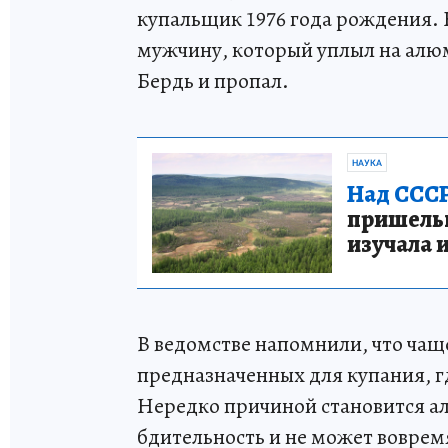
купальщик 1976 года рождения. 
мужчину, который уплыл на алю
Бердь и пропал.
НАУКА
Над СССР
пришельце
изучала 
В ведомстве напомнили, что чаще
предназначенных для купания, гд
Нередко причиной становится ал
бдительность и не может воврем