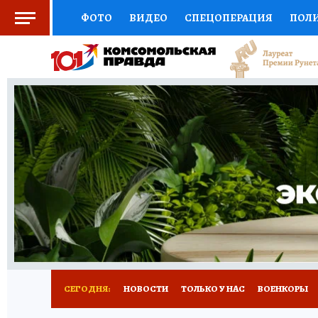
ФОТО
ВИДЕО
СПЕЦОПЕРАЦИЯ
ПОЛ
СОЦПОДДЕРЖКА
НАУКА
СПЕЦПРОЕКТ
НАЦИОНАЛЬНЫЕ ПРОЕКТЫ РОССИИ
ВЫБ
ЖЕНСКИЕ СЕКРЕТЫ
ПУТЕВОДИТЕЛЬ
К
ДЕФИЦИТ ЖЕЛЕЗА
ПРЕСС-ЦЕНТР
ТЕЛ
РЕКЛАМА
ТЕСТЫ
НОВОЕ НА САЙТЕ
СЕГОДНЯ:
НОВОСТИ
ТОЛЬКО У НАС
ВОЕНКОРЫ