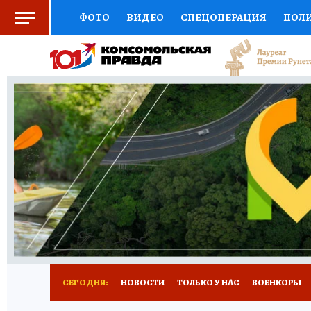
ФОТО
ВИДЕО
СПЕЦОПЕРАЦИЯ
ПОЛ
СОЦПОДДЕРЖКА
НАУКА
СПЕЦПРОЕКТ
НАЦИОНАЛЬНЫЕ ПРОЕКТЫ РОССИИ
ВЫБ
ЖЕНСКИЕ СЕКРЕТЫ
ПУТЕВОДИТЕЛЬ
К
ДЕФИЦИТ ЖЕЛЕЗА
ПРЕСС-ЦЕНТР
ТЕЛ
РЕКЛАМА
ТЕСТЫ
НОВОЕ НА САЙТЕ
СЕГОДНЯ:
НОВОСТИ
ТОЛЬКО У НАС
ВОЕНКОРЫ