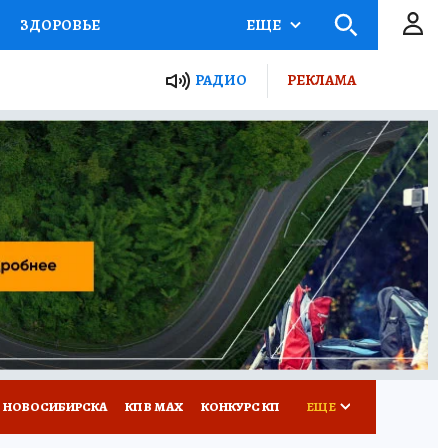
ЗДОРОВЬЕ
ЕЩЕ
РАДИО
РЕКЛАМА
Р
Я ЗНАЮ
СЕМЬЯ
СЕРИАЛЫ
Я
ВСЕ О КП
РАДИО КП
 НОВОСИБИРСКА
КП В МАХ
КОНКУРС КП
ЕЩЕ